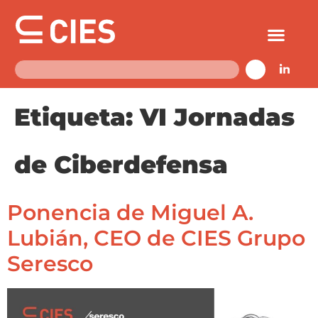
Etiqueta:
VI Jornadas
de Ciberdefensa
Ponencia de Miguel A.
Lubián, CEO de CIES Grupo
Seresco