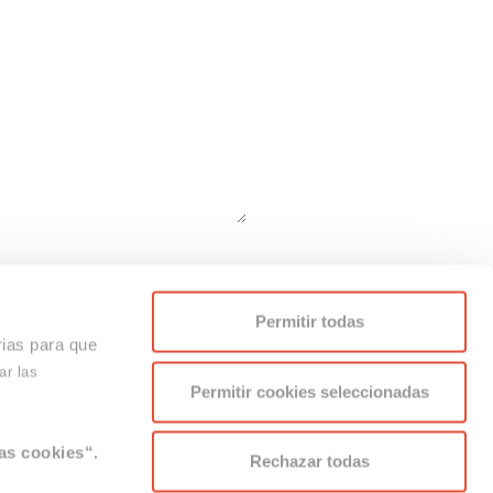
 para cumplir con una obligación legal. No se realizan
Permitir todas
 como otros previstos en la normativa de protección de
rias para que
ar las
Permitir cookies seleccionadas
n el espacio situado bajo la misma.
as cookies“.
Rechazar todas