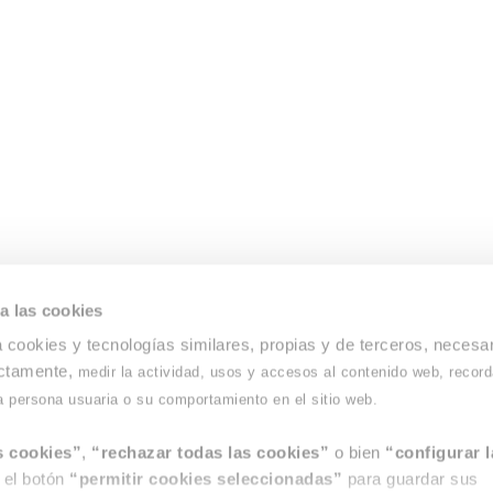
Responsable del tratamiento:
CIES Ciberseguridad y Cumplimiento, S.L.
Finalidad:
gestionar la respuesta a la consulta o petición realizada.
Licitud del tratamiento:
interés legítimo de la empresa en atender su solicitud.
Cesiones de datos:
no están previstas comunicaciones de datos a terceros, salvo
a las cookies
transferencias internacionales de datos.
Derechos:
pueden ejercerse los derechos acceso, rectificación o supresión, así
datos, mediante correo-e dirigido a:
dpo@ciescc.es.
 cookies y tecnologías similares, propias y de terceros, necesa
ectamente,
Para más información puede ver nuestra
Política de Privacidad.
medir la actividad, usos y accesos al contenido web, record
a persona usuaria o su comportamiento en el sitio web.
Para habilitar el envío, por favor, resuelve la operación y
escribe el resultado e
3 - 7 =
s cookies”
,
“rechazar todas las cookies”
o bien
“configurar l
 el botón
“permitir cookies seleccionadas”
para guardar sus