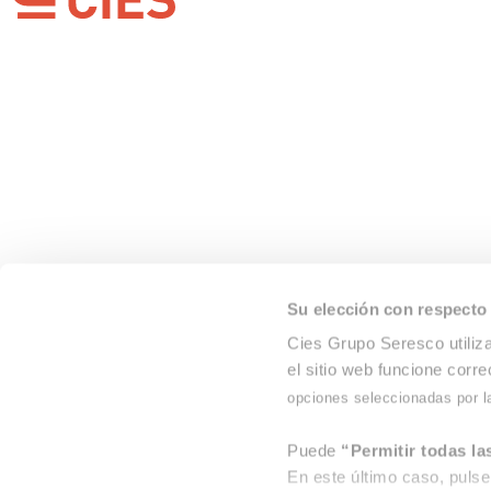
Llanera
Plaza Santa Bárbara, edif.2, portal 4. Oficinas 18-19
Parque Empresarial de Asipo
33428 Llanera | Asturias
Su elección con respecto 
Cies Grupo Seresco utiliza
el sitio web funcione corr
opciones seleccionadas por l
Puede
“Permitir todas la
En este último caso, pulse