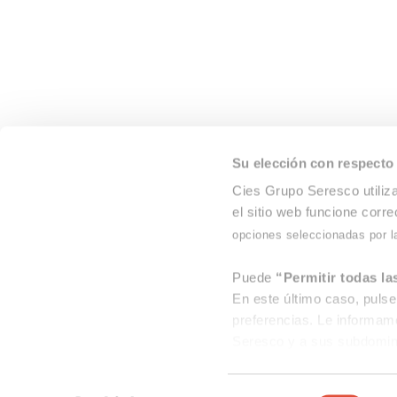
Parque Empresarial de Asipo
33428 Llanera | Asturias
Su elección con respecto 
Cies Grupo Seresco utiliza
el sitio web funcione corr
opciones seleccionadas por l
Puede
“Permitir todas la
En este último caso, pulse
preferencias. Le informamo
Seresco y a sus subdomin
En cualquier momento pued