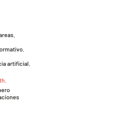
areas.
ormativo.
a artificial.
th.
pero
aciones