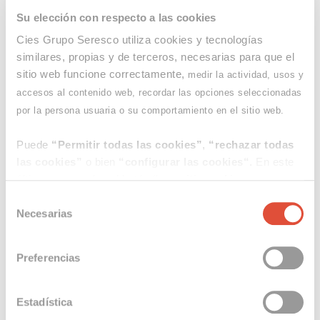
Más información sobre el Taller “Estrategia de
cumplimiento NIS2 para Entidades Locales” en
Su elección con respecto a las cookies
este enlace.
Cies Grupo Seresco utiliza cookies y tecnologías
similares, propias y de terceros, necesarias para que el
sitio web funcione correctamente,
medir la actividad, usos y
accesos al contenido web, recordar las opciones seleccionadas
por la persona usuaria o su comportamiento en el sitio web.
Puede
“Permitir todas las cookies”
,
“rechazar todas
las cookies”
o bien
“configurar las cookies“.
En este
último caso, pulse el botón
“permitir cookies
seleccionadas”
para guardar sus preferencias. Le
Selección
informamos de que el consentimiento aquí otorgado se
Necesarias
de
aplicará a la web principal de Seresco y a sus
consentimiento
subdominios. Para más información consulte
Compartir en
Preferencias
nuestra
Política de Cookies
.
En cualquier momento puede revocar su consentimiento
Estadística
modificando sus preferencias desde el botón