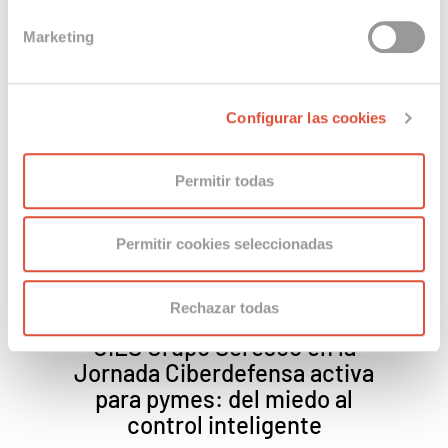
“consentimiento cookies (CO)”
que aparece en la
Marketing
parte inferior de esta página web, desde la
Política de
Cookies
o pinchando en el botón
“Configurar las
Otras noticias
cookies”
que figura a continuación:
Configurar las cookies
Permitir todas
c
Permitir cookies seleccionadas
Rechazar todas
CIES Grupo Seresco en la
vo
Jornada Ciberdefensa activa
 del
para pymes: del miedo al
control inteligente