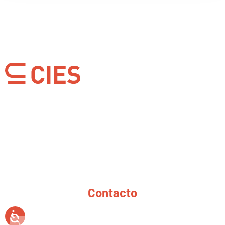
Llanera
Plaza Santa Bárbara, edif.2, portal 4. Oficinas
18-19
Parque Empresarial de Asipo
33428 Llanera | Asturias
Contacto