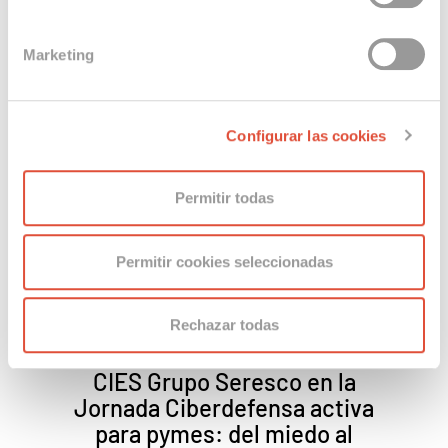
modificando sus preferencias desde el botón
“consentimiento cookies (CO)”
que aparece en la
Marketing
parte inferior de esta página web, desde la
Política de
Cookies
o pinchando en el botón
“Configurar las
cookies”
que figura a continuación:
Otras noticias
Configurar las cookies
Permitir todas
Permitir cookies seleccionadas
c
Rechazar todas
CIES Grupo Seresco en la
vo
Jornada Ciberdefensa activa
 del
para pymes: del miedo al