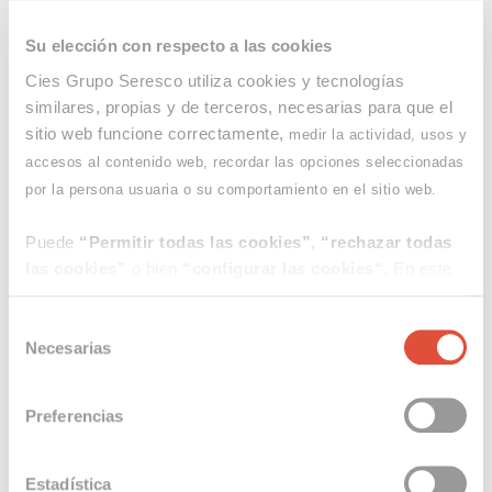
El Trail Minero Santa Bárbara ha logrado unir
deporte, patrimonio industrial y dinamización
Su elección con respecto a las cookies
social en un escenario común que crece año
Cies Grupo Seresco utiliza cookies y tecnologías
tras año.
similares, propias y de terceros, necesarias para que el
sitio web funcione correctamente,
medir la actividad, usos y
accesos al contenido web, recordar las opciones seleccionadas
por la persona usuaria o su comportamiento en el sitio web.
Puede
“Permitir todas las cookies”
,
“rechazar todas
las cookies”
o bien
“configurar las cookies“.
En este
último caso, pulse el botón
“permitir cookies
seleccionadas”
para guardar sus preferencias. Le
Selección
informamos de que el consentimiento aquí otorgado se
Necesarias
de
aplicará a la web principal de Seresco y a sus
consentimiento
subdominios. Para más información consulte
Preferencias
Compartir en
nuestra
Política de Cookies
.
En cualquier momento puede revocar su consentimiento
Estadística