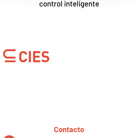
control inteligente
Llanera
Plaza Santa Bárbara, edif.2, portal 4. Oficinas
18-19
Parque Empresarial de Asipo
33428 Llanera | Asturias
Contacto